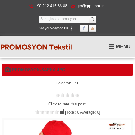
+90 212 415 86 88
gtp@gtp.com.tr
}
Sosyal Medyada Biz
MENÜ
PROMOSYON-SAPKA.JPG
Fotoğraf: 1 / 1
Click to rate this post!
[Total:
0
Average:
0
]