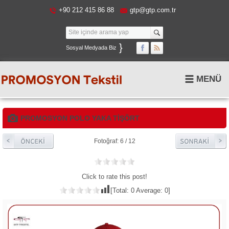
+90 212 415 86 88
gtp@gtp.com.tr
}
Sosyal Medyada Biz
MENÜ
PROMOSYON POLO YAKA TIŞÖRT
Fotoğraf: 6 / 12
Click to rate this post!
[Total:
0
Average:
0
]