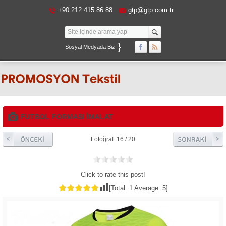
+90 212 415 86 88
gtp@gtp.com.tr
}
Sosyal Medyada Biz
FUTBOL FORMASI İMALAT
Fotoğraf: 16 / 20
Click to rate this post!
[Total:
1
Average:
5
]