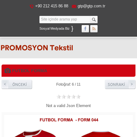
+90 212 415 86 88
gtp@gtp.com.tr
}
Sosyal Medyada Biz
FUTBOL FORMA
Fotoğraf: 6 / 11
Not a valid Json Element